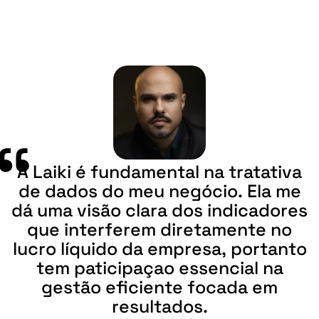
A
Laiki
é
fundamental
na
tratativa
de
dados
do
meu
negócio.
Ela
me
dá
uma
visão
clara
dos
indicadores
que
interferem
diretamente
no
lucro
líquido
da
empresa,
portanto
tem
paticipaçao
essencial
na
gestão
eficiente
focada
em
resultados.