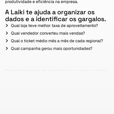
produtividade e eficiência na empresa.
A
Laiki
te
ajuda
a
organizar
os
dados
e
a
identificar
os
gargalos.
Qual loja teve melhor taxa de aproveitamento?
Qual vendedor converteu mais vendas?
Qual o ticket médio mês a mês de cada regional?
Qual campanha gerou mais oportunidades?
Centralize dados de marketing e vendas na Laiki
e crie relatórios profundos, sem programação ou
conhecimento técnico.
Relatórios com IA
Consuma dados
organizados de marketing e vendas
diretamente nos seus
agentes de IA
e gere relatórios
impressionantes
em minutos
.