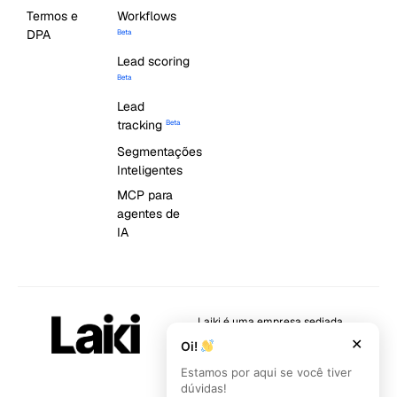
Termos e
Workflows
DPA
Beta
Lead scoring
Beta
Lead
tracking
Beta
Segmentações
Inteligentes
MCP para
agentes de
IA
Laiki é uma empresa sediada
em Florianópolis/SC.
✕
Oi!
Rodovia SC 401, 4100 – Km4 –
Estamos por aqui se você tiver
Saco Grande, Florianópolis –
dúvidas!
SC, 88032-005