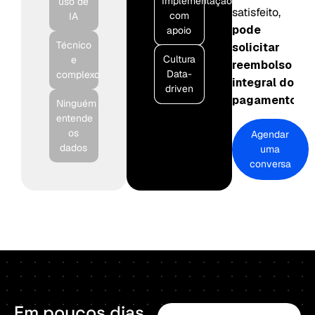
Implementação
uso de
satisfeito,
com
IA
pode
apoio
Técnico
solicitar
Cultura
e
reembolso
Data-
complexo
integral do
driven
pagamento.
Ninguém
entende
os
Agendar
dados
uma
conversa
Em
poucos
dias