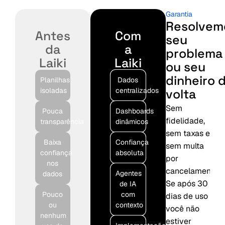
Garantia
Resolvem
Antes
Com
seu
da
a
problema
Laiki
Laiki
ou seu
dinheiro 
Planilhas
Dados
isoladas
centralizados
volta
Sem
Pouca
Dashboards
fidelidade,
transparência
dinâmicos
sem taxas e
Baixa
Confiança
sem multa
confiança
absoluta
por
nos
cancelamento.
Agentes
dados
Se após 30
de IA
Pouco
com
dias de uso
ou
contexto
você não
nenhum
estiver