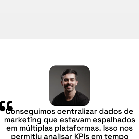
prove o impacto
Conseguimos
centralizar
dados
de
marketing
que
estavam
espalhados
em
múltiplas
plataformas.
Isso
nos
permitiu
analisar
KPIs
em
tempo