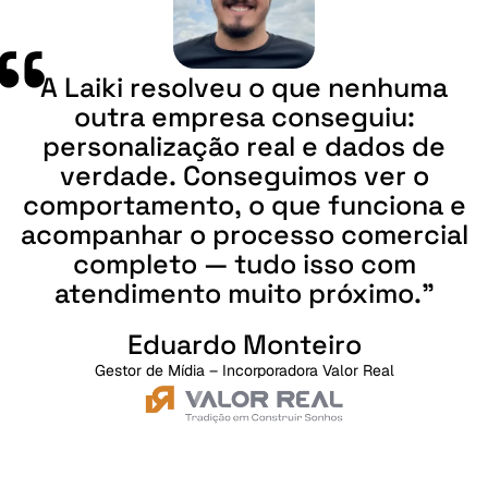
A
Laiki
resolveu
o
que
nenhuma
outra
empresa
conseguiu:
personalização
real
e
dados
de
verdade.
Conseguimos
ver
o
comportamento,
o
que
funciona
e
acompanhar
o
processo
comercial
completo
—
tudo
isso
com
atendimento
muito
próximo."
Eduardo Monteiro
Gestor de Mídia – Incorporadora Valor Real