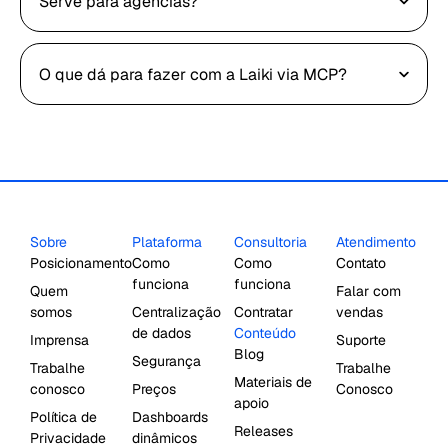
Serve para agências?
O que dá para fazer com a Laiki via MCP?
Sobre
Plataforma
Consultoria
Atendimento
Posicionamento
Como
Como
Contato
funciona
funciona
Quem
Falar com
somos
Centralização
Contratar
vendas
de dados
Conteúdo
Imprensa
Suporte
Blog
Segurança
Trabalhe
Trabalhe
Materiais de
conosco
Preços
Conosco
apoio
Política de
Dashboards
Releases
Privacidade
dinâmicos