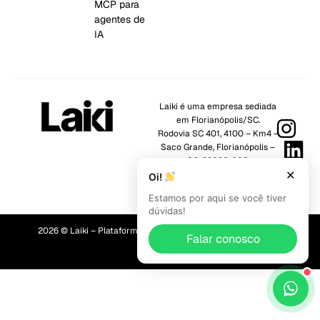
MCP para
agentes de
IA
Laiki é uma empresa sediada
em Florianópolis/SC.
Rodovia SC 401, 4100 – Km4 –
Saco Grande, Florianópolis –
SC, 88032-005
✕
CNPJ: 55.653.095/0001-34
Oi!
Estamos por aqui se você tiver
dúvidas!
2026 © Laiki – Plataforma de dados para Marketing e Vendas
Falar conosco
mtools