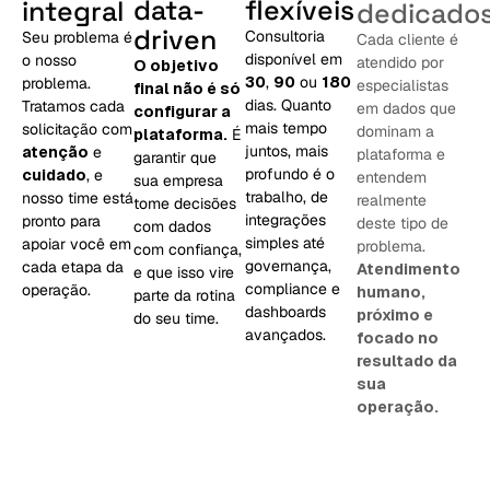
data-
flexíveis
dedicado
integral
driven
Consultoria
Cada cliente é
Seu problema é
disponível em
atendido por
o nosso
O objetivo
30
,
90
ou
180
especialistas
problema.
final não é só
dias. Quanto
em dados que
Tratamos cada
configurar a
mais tempo
dominam a
solicitação com
plataforma.
É
juntos, mais
plataforma e
atenção
e
garantir que
profundo é o
entendem
cuidado
, e
sua empresa
trabalho, de
realmente
nosso time está
tome decisões
integrações
deste tipo de
pronto para
com dados
simples até
problema.
apoiar você em
com confiança,
governança,
Atendimento
cada etapa da
e que isso vire
compliance e
humano,
operação.
parte da rotina
dashboards
próximo e
do seu time.
avançados.
focado no
resultado da
sua
operação.