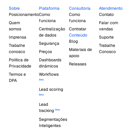
Sobre
Plataforma
Consultoria
Atendimento
Posicionamento
Como
Como
Contato
funciona
funciona
Quem
Falar com
somos
Centralização
Contratar
vendas
de dados
Conteúdo
Imprensa
Suporte
Blog
Segurança
Trabalhe
Trabalhe
Materiais de
conosco
Preços
Conosco
apoio
Política de
Dashboards
Releases
Privacidade
dinâmicos
Termos e
Workflows
DPA
Beta
Lead scoring
Beta
Lead
tracking
Beta
Segmentações
Inteligentes