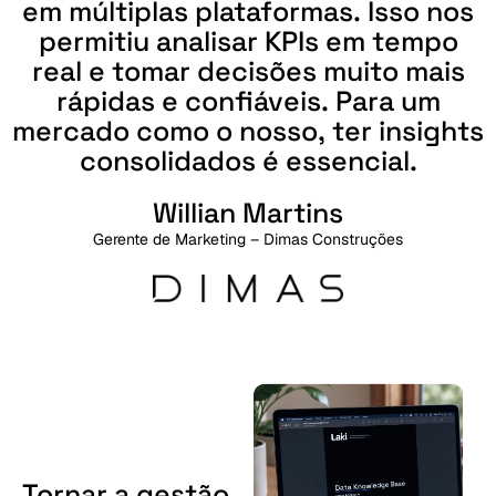
em
múltiplas
plataformas.
Isso
nos
permitiu
analisar
KPIs
em
tempo
real
e
tomar
decisões
muito
mais
rápidas
e
confiáveis.
Para
um
mercado
como
o
nosso,
ter
insights
consolidados
é
essencial.
Willian Martins
Gerente de Marketing – Dimas Construções
Tornar
a
gestão