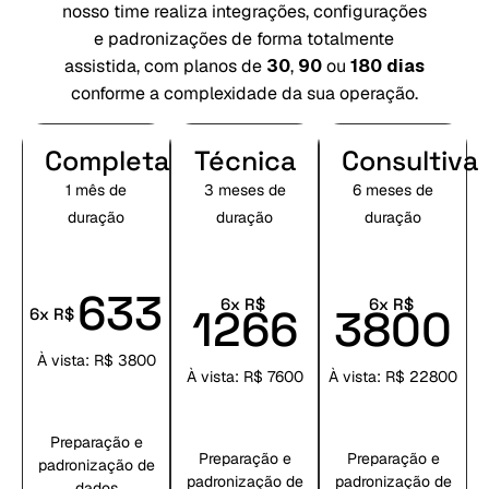
nosso time realiza integrações, configurações
e padronizações de forma totalmente
assistida, com planos de
30
,
90
ou
180 dias
conforme a complexidade da sua operação.
Completa
Técnica
Consultiva
1 mês de
3 meses de
6 meses de
duração
duração
duração
633
6x R$
6x R$
1266
3800
6x R$
À vista: R$ 3800
À vista: R$ 7600
À vista: R$ 22800
Preparação e
Preparação e
Preparação e
padronização de
padronização de
padronização de
dados