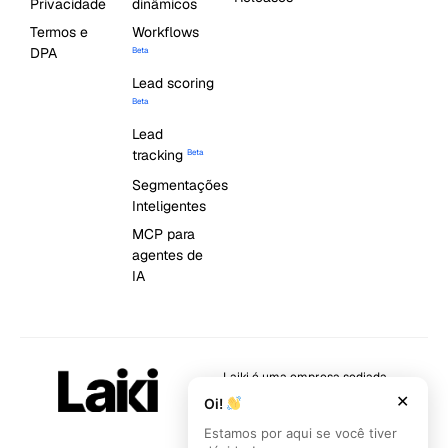
Privacidade
dinâmicos
Termos e
Workflows
DPA
Beta
Lead scoring
Beta
Lead
tracking
Beta
Segmentações
Inteligentes
MCP para
agentes de
IA
Laiki é uma empresa sediada
em Florianópolis/SC.
✕
Oi!
Rodovia SC 401, 4100 – Km4 –
Estamos por aqui se você tiver
Saco Grande, Florianópolis –