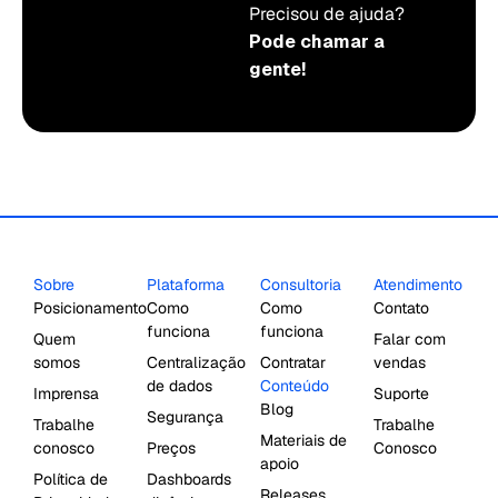
Precisou de ajuda?
Pode chamar a
gente!
Sobre
Plataforma
Consultoria
Atendimento
Posicionamento
Como
Como
Contato
funciona
funciona
Quem
Falar com
somos
Centralização
Contratar
vendas
de dados
Conteúdo
Imprensa
Suporte
Blog
Segurança
Trabalhe
Trabalhe
Materiais de
conosco
Preços
Conosco
apoio
Política de
Dashboards
Releases